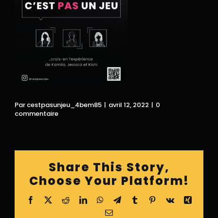
Par
cestpasunjeu_4bem85
|
avril 12, 2022
|
0
commentaire
Share This Story,
Choose Your Platform!
Facebook
X
Reddit
LinkedIn
WhatsApp
Telegram
Tumblr
Pinterest
Vk
Xing
Email